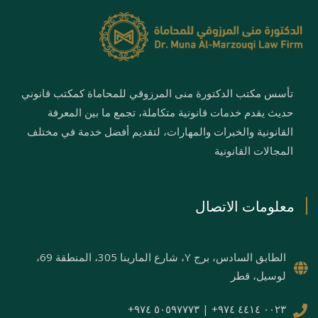
تأسس مكتب الدكتورة منى المرزوقي للمحاماة كمكتب قانوني
حديث يقدم خدمات قانونية متكاملة، تجمع ما بين المعرفة
القانونية والخبرات والمهارات، لتقديم أفضل خدمة في مختلف
المجالات القانونية
معلومات الاتصال
الطابق السادس، برج Y، شارع المارينا 305، المنطقة 69،
لوسيل، قطر
٠٠٢٣ ٤٤١٤ ٩٧٤+ | ٥٠٥٩٧٧٧٣ ٩٧٤+