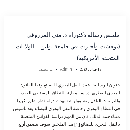
ملخص رسالة دكتوراة د. منى المرزوقي
(نوقشت وأجيزت في جامعة تولين – الولايات
المتحدة الأمريكية)
Admin
15 فبراير، 2023
غير مصنف
عنوان الرسالة/ عقد النقل البحري للبضائع وفقا للقانون
البحري القطري: دراسة مقارنة للنطاق المستندي للعقد،
والتزامات الناقل ومسؤولياته شهدت دولة قطر تطورا كبيرا
في القطاع البحري وخاصة النقل البحري للبضائع بعد تأسيس
ميناء حمد. لذلك، كان من المهم دراسة القوانين المتصلة
بالنقل البحري للبضائع.[1] هذا الملخص سوف يتضمن أربع